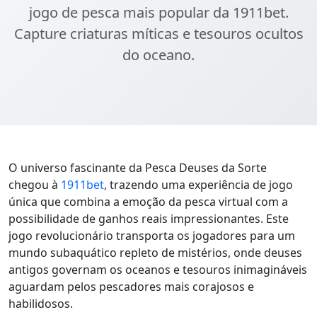
jogo de pesca mais popular da 1911bet.
Capture criaturas míticas e tesouros ocultos
do oceano.
O universo fascinante da Pesca Deuses da Sorte
chegou à
1911bet
, trazendo uma experiência de jogo
única que combina a emoção da pesca virtual com a
possibilidade de ganhos reais impressionantes. Este
jogo revolucionário transporta os jogadores para um
mundo subaquático repleto de mistérios, onde deuses
antigos governam os oceanos e tesouros inimagináveis
aguardam pelos pescadores mais corajosos e
habilidosos.