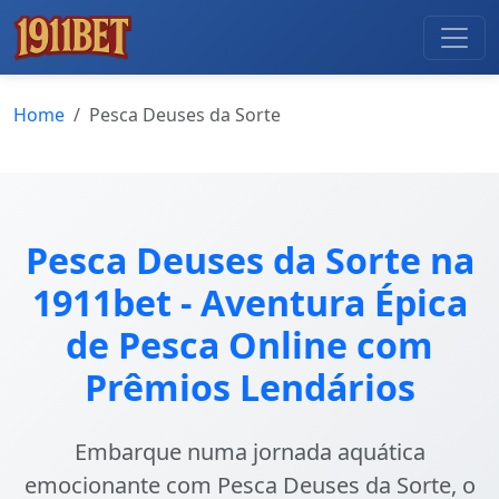
Home
Pesca Deuses da Sorte
Pesca Deuses da Sorte na
1911bet - Aventura Épica
de Pesca Online com
Prêmios Lendários
Embarque numa jornada aquática
emocionante com Pesca Deuses da Sorte, o