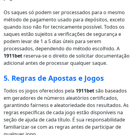
Os saques só podem ser processados para o mesmo
método de pagamento usado para depósitos, exceto
quando isso não for tecnicamente possível. Todos os
saques estão sujeitos a verificações de segurança e
podem levar de 1 a 5 dias úteis para serem
processados, dependendo do método escolhido. A
1911bet
reserva-se o direito de solicitar documentação
adicional antes de processar qualquer saque.
5. Regras de Apostas e Jogos
Todos os jogos oferecidos pela
1911bet
são baseados
em geradores de números aleatórios certificados,
garantindo fairness e aleatoriedade dos resultados. As
regras específicas de cada jogo estão disponíveis na
seção de ajuda de cada título. É sua responsabilidade
familiarizar-se com as regras antes de participar de
qualquer jogo.