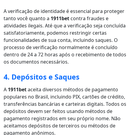
A verificação de identidade é essencial para proteger
tanto você quanto a
1911bet
contra fraudes e
atividades ilegais. Até que a verificação seja concluída
satisfatoriamente, podemos restringir certas
funcionalidades de sua conta, incluindo saques. O
processo de verificação normalmente é concluído
dentro de 24 a 72 horas após o recebimento de todos
os documentos necessários.
4. Depósitos e Saques
A
1911bet
aceita diversos métodos de pagamento
populares no Brasil, incluindo PIX, cartões de crédito,
transferências bancárias e carteiras digitais. Todos os
depósitos devem ser feitos usando métodos de
pagamento registrados em seu próprio nome. Não
aceitamos depósitos de terceiros ou métodos de
pagamento anônimos.