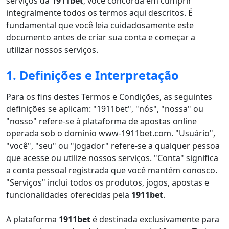
serviços da
1911bet
, você concorda em cumprir
integralmente todos os termos aqui descritos. É
fundamental que você leia cuidadosamente este
documento antes de criar sua conta e começar a
utilizar nossos serviços.
1. Definições e Interpretação
Para os fins destes Termos e Condições, as seguintes
definições se aplicam: "1911bet", "nós", "nossa" ou
"nosso" refere-se à plataforma de apostas online
operada sob o domínio www-1911bet.com. "Usuário",
"você", "seu" ou "jogador" refere-se a qualquer pessoa
que acesse ou utilize nossos serviços. "Conta" significa
a conta pessoal registrada que você mantém conosco.
"Serviços" inclui todos os produtos, jogos, apostas e
funcionalidades oferecidas pela
1911bet
.
A plataforma
1911bet
é destinada exclusivamente para