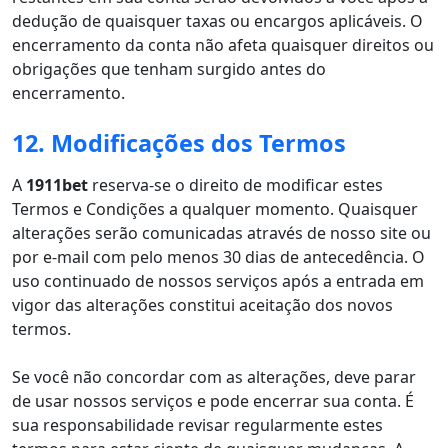
dedução de quaisquer taxas ou encargos aplicáveis. O
encerramento da conta não afeta quaisquer direitos ou
obrigações que tenham surgido antes do
encerramento.
12. Modificações dos Termos
A
1911bet
reserva-se o direito de modificar estes
Termos e Condições a qualquer momento. Quaisquer
alterações serão comunicadas através de nosso site ou
por e-mail com pelo menos 30 dias de antecedência. O
uso continuado de nossos serviços após a entrada em
vigor das alterações constitui aceitação dos novos
termos.
Se você não concordar com as alterações, deve parar
de usar nossos serviços e pode encerrar sua conta. É
sua responsabilidade revisar regularmente estes