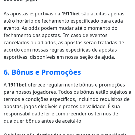
As apostas esportivas na
1911bet
são aceitas apenas
até o horário de fechamento especificado para cada
evento. As odds podem mudar até o momento do
fechamento das apostas. Em caso de eventos
cancelados ou adiados, as apostas serão tratadas de
acordo com nossas regras específicas de apostas
esportivas, disponíveis em nossa seção de ajuda.
6. Bônus e Promoções
A
1911bet
oferece regularmente bônus e promoções
para nossos jogadores. Todos os bônus estão sujeitos a
termos e condições específicos, incluindo requisitos de
apostas, jogos elegíveis e prazos de validade. É sua
responsabilidade ler e compreender os termos de
qualquer bônus antes de aceitá-lo.